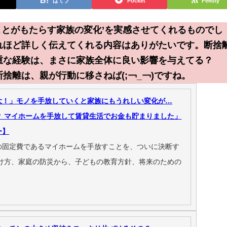
はてブ
Pocket
Feedly
ことがもたらす家族の変化’を実感させてくれるものでし
れほど詳しく伝えてくれる内容はありがたいです。断捨
重な経験は、まさに家族全体に良い影響を与えてる？
捨離は、親が行動に移さねば(;￢_￢)ですね。
大！」モノを手放していくと家族にもうれしい変化が…
？ マイホームを手放して賃貸生活でお金も貯まりました」
ー】
の固定費であるマイホームを手放すことを、ついに決断す
付け方、家庭の防災から、子どもの教育方針、将来のための