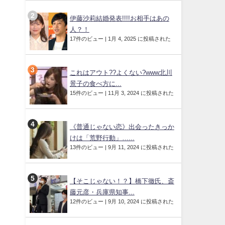
伊藤沙莉結婚発表!!!!お相手はあの
人？！
17件のビュー
|
1月 4, 2025 に投稿された
これはアウト??よくない?www北川
景子の食べ方に...
15件のビュー
|
11月 3, 2024 に投稿された
《普通じゃない恋》出会ったきっか
けは「荒野行動」…...
13件のビュー
|
9月 11, 2024 に投稿された
【そこじゃない！？】橋下徹氏、斎
藤元彦・兵庫県知事...
12件のビュー
|
9月 10, 2024 に投稿された