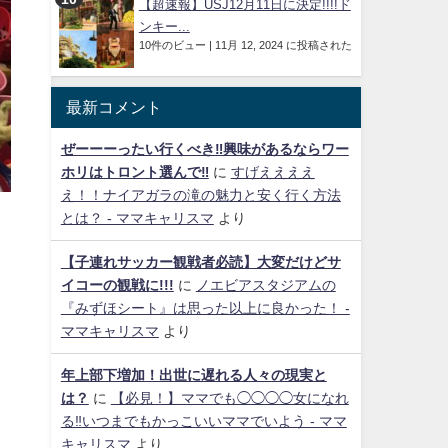
【超速報】USJ12月11日に決定!!!!ド
ンキー...
10件のビュー
|
11月 12, 2024 に投稿された
最新コメント
ぜーーーったい行くべき‼興味があるならワー
ホリはトロント選んで‼
に
すげええええ
え！！ナイアガラの滝の魅力と安く行く方法
とは？ - ママキャリスマ
より
【子連れサッカー観戦者必読】大変だけどサ
イコーの観戦に!!!
に
ノエビアスタジアムの
『みずほシート』は思った以上に良かった！ -
ママキャリスマ
より
年上部下増加！出世に遅れる人々の現実と
は？
に
【必見！】ママでも◯◯◯◯女になれ
る‼いつまでもかっこいいママでいよう - ママ
キャリスマ
より