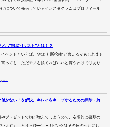
づけについて発信しているインスタグラムはプロフィール
ノ…”部屋別リスト”とは！？
イベントといえば、やはり"断捨離"と言えるかもしれませ
と言っても、ただモノを捨てればいいと言うわけではあり
uri）
片付かない！を解決。キレイをキープするための掃除・片
類やプレゼントで物が増えてしまうので、定期的に書類の
います」（とりっぴー） ◾️リビングはその日のうちに片