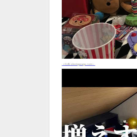
（出典 silentgarage.com）