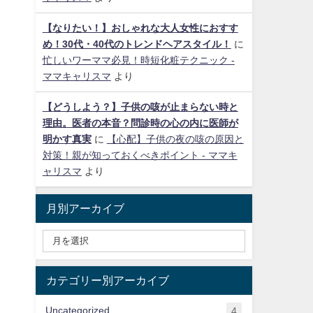
【なりたい！】おしゃれな大人女性におすす
め！30代・40代のトレンドヘアスタイル！
に
忙しいワーママ必見！時短化粧テクニック -
ママキャリスマ
より
【どうしよう？】子供の咳が止まらない時と
理由。医者の本音？問診時の心の内に医師が
明かす真実
に
【心配】子供の夜の咳の原因と
対策！親が知っておくべきポイント - ママキ
ャリスマ
より
月別アーカイブ
カテゴリー別アーカイブ
Uncategorized
4