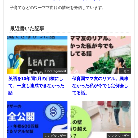
子育てなどのワーママ向けの情報を発信しています。
最近書いた記事
Uncategorized
子育て
英語を10年間1月の目標にし
保育園ママ友のリアル。興味
て、一度も達成できなかった
なかった私が今でも定例会し
話
てる話。
シングルマザー
シングルマザー