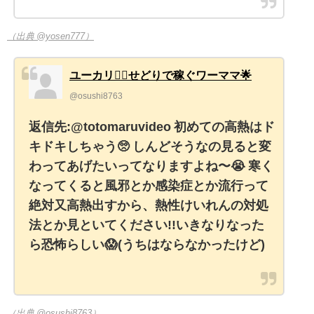
（出典 @yosen777）
ユーカリ👷‍♀せどりで稼ぐワーママ🌟
@osushi8763
返信先:@totomaruvideo 初めての高熱はド
キドキしちゃう🥺 しんどそうなの見ると変
わってあげたいってなりますよね〜😭 寒く
なってくると風邪とか感染症とか流行って
絶対又高熱出すから、熱性けいれんの対処
法とか見といてください!!いきなりなった
ら恐怖らしい😱(うちはならなかったけど)
（出典 @osushi8763）