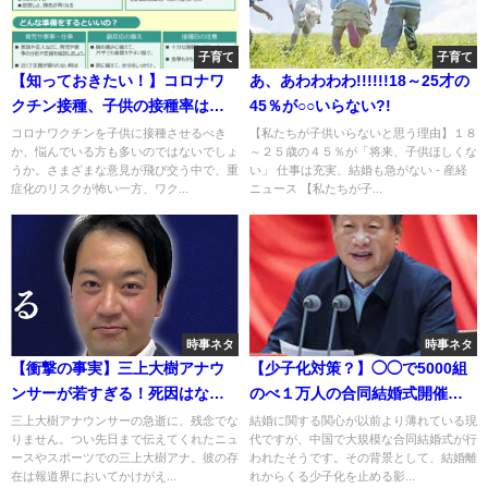
子育て
子育て
【知っておきたい！】コロナワ
あ、あわわわわ!!!!!!18～25才の
クチン接種、子供の接種率はど
45％が○○いらない?!
うなってる？親が知っておきた
コロナワクチンを子供に接種させるべき
【私たちが子供いらないと思う理由】１８
か、悩んでいる方も多いのではないでしょ
～２５歳の４５％が「将来、子供ほしくな
い最新データとポイント
うか。さまざまな意見が飛び交う中で、重
い」 仕事は充実、結婚も急がない - 産経
症化のリスクが怖い一方、ワク...
ニュース 【私たちが子...
時事ネタ
時事ネタ
【衝撃の事実】三上大樹アナウ
【少子化対策？】◯◯で5000組
ンサーが若すぎる！死因はな
のべ１万人の合同結婚式開催の
に？
背景
三上大樹アナウンサーの急逝に、残念でな
結婚に関する関心が以前より薄れている現
りません。つい先日まで伝えてくれたニュ
代ですが、中国で大規模な合同結婚式が行
ースやスポーツでの三上大樹アナ。彼の存
われたそうです。その背景として、結婚離
在は報道界においてかけがえ...
れからくる少子化を止める影...