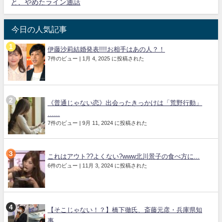
と、やめたライン通話
今日の人気記事
伊藤沙莉結婚発表!!!!お相手はあの人？！
7件のビュー
|
1月 4, 2025 に投稿された
《普通じゃない恋》出会ったきっかけは「荒野行動」
…...
7件のビュー
|
9月 11, 2024 に投稿された
これはアウト??よくない?www北川景子の食べ方に...
6件のビュー
|
11月 3, 2024 に投稿された
【そこじゃない！？】橋下徹氏、斎藤元彦・兵庫県知
事...