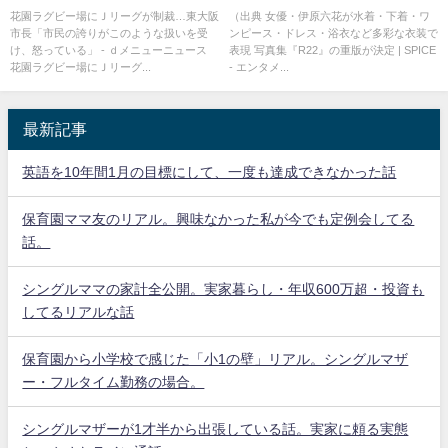
配だったけど
花園ラグビー場にＪリーグが制裁…東大阪
（出典 女優・伊原六花が水着・下着・ワ
市長「市民の誇りがこのような扱いを受
ンピース・ドレス・浴衣など多彩な衣装で
け、怒っている」 - ｄメニューニュース
表現 写真集『R22』の重版が決定 | SPICE
花園ラグビー場にＪリーグ...
- エンタメ...
最新記事
英語を10年間1月の目標にして、一度も達成できなかった話
保育園ママ友のリアル。興味なかった私が今でも定例会してる
話。
シングルママの家計全公開。実家暮らし・年収600万超・投資も
してるリアルな話
保育園から小学校で感じた「小1の壁」リアル。シングルマザ
ー・フルタイム勤務の場合。
シングルマザーが1才半から出張している話。実家に頼る実態