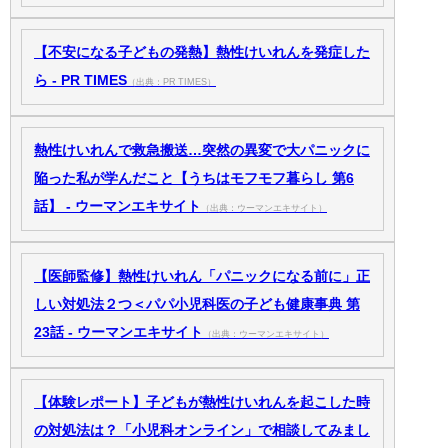
【不安になる子どもの発熱】熱性けいれんを発症した
ら - PR TIMES
（出典：PR TIMES）
熱性けいれんで救急搬送…突然の異変で大パニックに
陥った私が学んだこと【うちはモフモフ暮らし 第6
話】 - ウーマンエキサイト
（出典：ウーマンエキサイト）
【医師監修】熱性けいれん「パニックになる前に」正
しい対処法２つ＜パパ小児科医の子ども健康事典 第
23話 - ウーマンエキサイト
（出典：ウーマンエキサイト）
【体験レポート】子どもが熱性けいれんを起こした時
の対処法は？「小児科オンライン」で相談してみまし