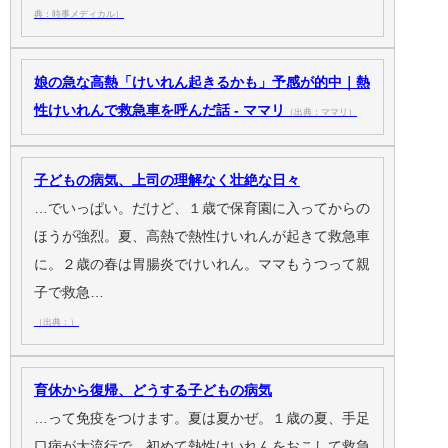
典：時事メディカル）
娘の急な高熱「けいれん起きるかも」予感が的中｜熱
性けいれんで救急車を呼んだ話 - ママリ
（出典：ママリ）
子どもの病気、上司の理解なく壮絶な日々
…でいっぱい。だけど、１歳で保育園に入ってからの
ほうが強烈。夏、高熱で熱性けいれんが起きて救急車
に。２歳の春は胃腸炎でけいれん。ママもうつって親
子で救急…
（出典：）
育休から復帰、どうする子どもの病気
…って免疫をつけます。夏は夏かぜ。１歳の夏、手足
口病が大流行で、初めて熱性けいれんをおこして救急