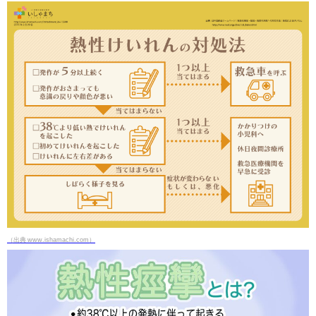
（出典 www.ishamachi.com）