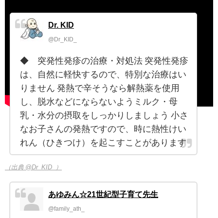
（出典 Youtube）
Dr. KID
@Dr_KID_
◆ 突発性発疹の治療・対処法 突発性発疹
は、自然に軽快するので、特別な治療はい
りません 発熱で辛そうなら解熱薬を使用
し、脱水などにならないようミルク・母
乳・水分の摂取をしっかりしましょう 小さ
なお子さんの発熱ですので、時に熱性けい
れん（ひきつけ）を起こすことがあります
（出典 @Dr_KID_）
あゆみん☆21世紀型子育て先生
@family_ath_