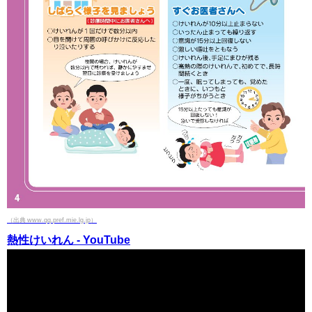
（出典 www.qq.pref.mie.lg.jp）
熱性けいれん - YouTube