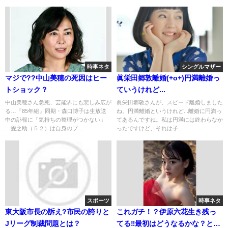
時事ネタ
シングルマザー
マジで??中山美穂の死因はヒー
眞栄田郷敦離婚(+o+)円満離婚っ
トショック？
ていうけれど...
中山美穂さん急死、芸能界にも悲しみ広が
眞栄田郷敦さんが、スピード離婚しました
る…『85年組』同期・森口博子は生放送
ね。円満離婚というけれど...離婚に円満っ
中の訃報に「気持ちの整理がつかない」
てあるんですね。私は円満には終わらなか
…愛之助（５２）は自身のブ...
ったですけど、それは子...
スポーツ
時事ネタ
東大阪市長の訴え?市民の誇りと
これガチ！？伊原六花生き残っ
Jリーグ制裁問題とは？
てる‼最初はどうなるかな？と心