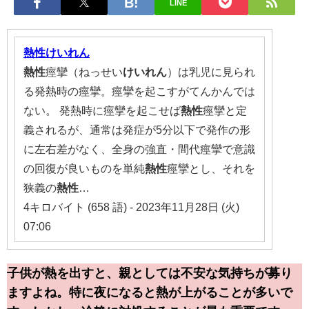
LINE
熱性けいれん
熱性
痙攣（ねっせい
けいれん
）は乳児に見られ
る発熱時の痙攣。痙攣を起こすがてんかんでは
ない。 発熱時に痙攣を起こせば
熱性
痙攣と定
義されるが、通常は発症が5分以下で発作の形
に左右差がなく、全身の強直・間代痙攣で意識
の回復が良いものを単純
熱性
痙攣とし、それを
狭義の
熱性
…
4キロバイト (658 語) - 2023年11月28日 (火)
07:06
子供が熱を出すと、親としては不安な気持ちが募り
ますよね。特に夜になると熱が上がることが多いで