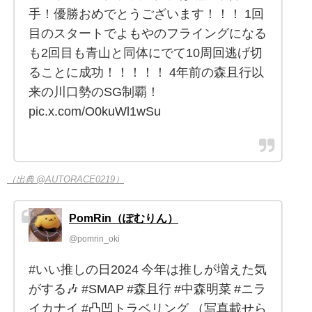
手！優勝おめでとうございます！！！ 1回
目のスタートでよもやのフライングになる
も2回目も青山と同体にでて10周回逃げ切
ることに成功！！！！！ 4年前の森且行以
来の川口勢のSG制覇！
pic.x.com/O0kuWl1wSu
（出典 @AUTORACE0219）
PomRin（ぽむりん）
@pomrin_oki
#いい推しの日2024 今年は推しが増えた気
がする🎶 #SMAP #森且行 #中森明菜 #ニラ
イカナイ #凸凹トラベリング （写真載せら