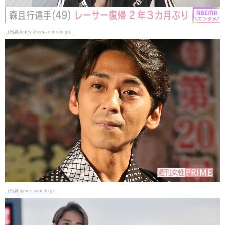
（出典 times-abema.ismcdn.jp）
（出典 jprime.ismcdn.jp）