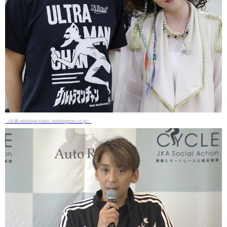
（出典 nishispo-static.nishinippon.co.jp）