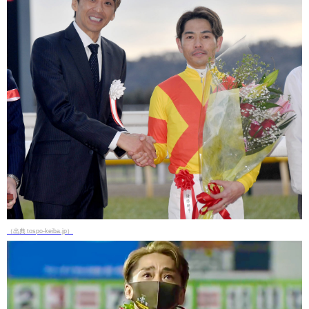
（出典 tospo-keiba.jp）