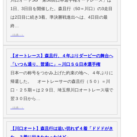
1日、3日目を開催した。森且行（50＝川口）の3走目
は2日目に続き3着。準決勝戦進出へは、4日目の最
終…
（出典：）
【オートレース】森且行、４年ぶりダービーの舞台へ
「いつも通り、普通に」～川口ＳＧ日本選手権
日本一の称号をつかみ上げた約束の地へ、４年ぶりに
帰還した。 オートレーサーの森且行（５０）＝川
口・２５期＝は２９日、埼玉県川口オートレース場で
翌３０日から…
（出典：）
【川口オート】森且行は追い切れず４着「ドドドがき
た。３着に行きたかったけど」