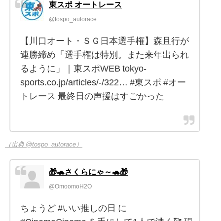
東スポ オートレース
@tospo_autorace
【川口オート・ＳＧ日本選手権】森且行が
連勝締め「選手権は特別。また来年出られ
るように」｜東スポWEB tokyo-
sports.co.jp/articles/-/322… #東スポ #オー
トレース 最終日の声援はすごかった
（出典 @tospo_autorace）
🎁🐢さくらにゃ～🐢🎁
@OmoomoH2O
ちょうど #いい推しの日 に