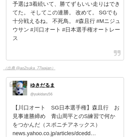
予選は3着続いて、勝てずもいい走りはでき
てた。 そしてこの連勝。 改めて。 SGでも
十分戦えるね。 不死鳥。 #森且行 #Mニジュ
ウサン #川口オート #日本選手権オートレー
ス
（出典 @ao2suka_77wajan）
ゆきだるま
@yukidaru56
【川口オート SG日本選手権】森且行 お
見事連勝締め 青山周平とのS練習で何か
をつかんだ（スポニチアネックス）
news.yahoo.co.jp/articles/dcedd…