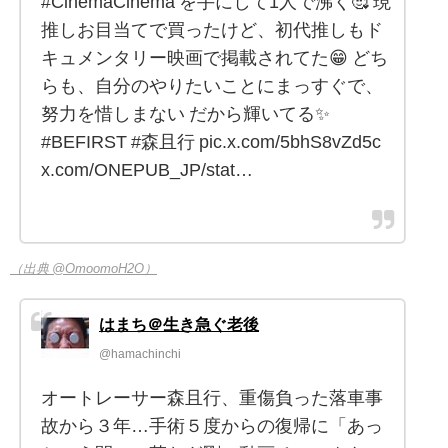
#CinemaCinema を手にして1人で沸く🥰 現
推しお目当てで買ったけど、初代推しもド
キュメンタリー映画で掲載されてた😁 どち
らも、自分のやりたいことにまっすぐで、
努力を惜しまない だから輝いてる✨
#BEFIRST #森且行 pic.x.com/5bhS8vZd5c
x.com/ONEPUB_JP/stat…
（出典 @OmoomoH2O）
はまち＠生き急ぐ老後
@hamachinchi
オートレーサー森且行、重傷負った落車事
故から３年…手術５度からの復帰に「あっ