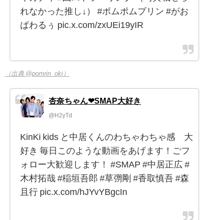
れなかった推し↓） #ポムポムプリン #がお
ぱわるぅ pic.x.com/zxUEi19yIR
（出典 @pomrin_oki）
杏奈ちゃん❤SMAP大好き
@H2yTd
KinKi kids と中居くんのわちゃわちゃ感 大
好き 毎日このような動画をあげます！ごフ
ォロー大歓迎します！ #SMAP #中居正広 #
木村拓哉 #稲垣吾郎 #草彅剛 #香取慎吾 #森
且行 pic.x.com/hJYvYBgcIn