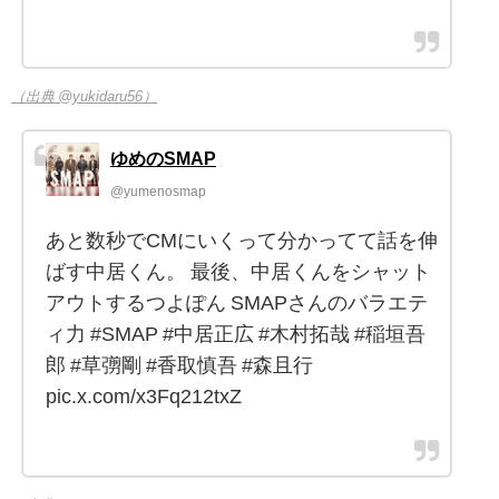
（出典 @yukidaru56）
ゆめのSMAP
@yumenosmap
あと数秒でCMにいくって分かってて話を伸
ばす中居くん。 最後、中居くんをシャット
アウトするつよぽん SMAPさんのバラエテ
ィ力 #SMAP #中居正広 #木村拓哉 #稲垣吾
郎 #草彅剛 #香取慎吾 #森且行
pic.x.com/x3Fq212txZ