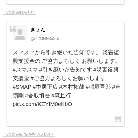
（出典 @H2yTd）
きょん
@rfrlGJNfAJxXUeL
スマスマから引き継いだ告知です。 災害復
興支援金の ご協力よろしく お願いします。
#スマスマ #引き継いだ告知です #災害復興
支援金 #ご協力よろしくお願いします
#SMAP #中居正広 #木村拓哉 #稲垣吾郎 #草
彅剛 #香取慎吾 #森且行
pic.x.com/KEYIM0eKbO
（出典 @rfrlGJNfAJxXUeL）