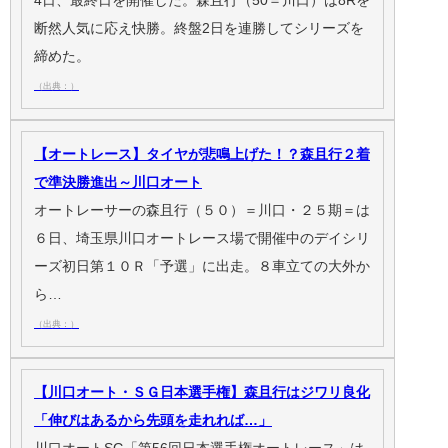
断然人気に応え快勝。終盤2日を連勝してシリーズを
締めた。
（出典：）
【オートレース】タイヤが悲鳴上げた！？森且行２着
で準決勝進出～川口オート
オートレーサーの森且行（５０）＝川口・２５期＝は
６日、埼玉県川口オートレース場で開催中のデイシリ
ーズ初日第１０Ｒ「予選」に出走。８車立ての大外か
ら…
（出典：）
【川口オート・ＳＧ日本選手権】森且行はジワリ良化
「伸びはあるから先頭を走れれば…」
川口オートSG「第56回日本選手権オートレース」は