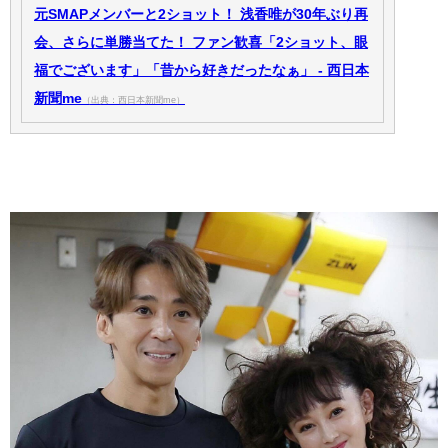
元SMAPメンバーと2ショット！ 浅香唯が30年ぶり再
会、さらに単勝当てた！ ファン歓喜「2ショット、眼
福でございます」「昔から好きだったなぁ」 - 西日本
新聞me
（出典：西日本新聞me）