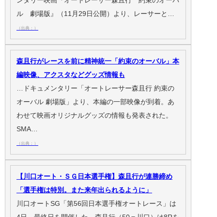
ル 劇場版』（11月29日公開）より、レーサーと…
（出典：）
森且行がレースを前に精神統一「約束のオーバル」本
編映像、アクスタなどグッズ情報も
…ドキュメンタリー「オートレーサー森且行 約束の
オーバル 劇場版」より、本編の一部映像が到着。あ
わせて映画オリジナルグッズの情報も発表された。
SMA…
（出典：）
【川口オート・ＳＧ日本選手権】森且行が連勝締め
「選手権は特別。また来年出られるように」
川口オートSG「第56回日本選手権オートレース」は
4日、最終日を開催した。森且行（50＝川口）は8Rを