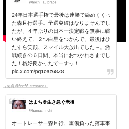
@hochi_autorace
24年日本選手権で最後は連勝で締めくくっ
た森且行選手。予選突破はなりませんでし
たが、４年ぶりの日本一決定戦を無事に戦
い終えて、２つ白星をつかんで、最後はひ
たすら笑顔、スマイル大放出でした～。激
戦続きの６日間、本当におつかれさまでし
た！格好良かったでーすっ！
pic.x.com/pq1oaz68Z8
（出典 @hochi_autorace）
はまち＠生き急ぐ老後
@hamachinchi
オートレーサー森且行、重傷負った落車事