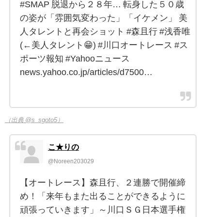
#SMAP 脱退から２８年… 転身した５０歳
の姿が「雰囲気変わった」「イケメン」 美
人タレントと再会ショット #森且行 #浅香唯
(←美人タレント😁) #川口オートレース #ス
ポーツ報知 #Yahooニュース
news.yahoo.co.jp/articles/d7500…
（出典 @s_sgoto5）
こ★りの
@Noreen203029
【オートレース】森且行、２連勝で開催締
め！「来年もまた出ることができるように
頑張っていきます」～川口ＳＧ日本選手権