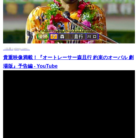
（出典 i.ytimg.com）
貴重映像満載！『オートレーサー森且行 約束のオーバル 劇
場版』予告編 - YouTube