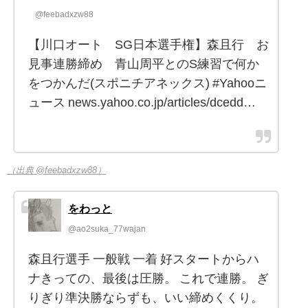
@feebadxzw88
【川口オート SG日本選手権】森且行 お
見事連勝締め 青山周平とのS練習で何か
をつかんだ(スポニチアネックス) #Yahooニ
ュース news.yahoo.co.jp/articles/dcedd…
（出典 @feebadxzw88）
をわっと
@ao2suka_77wajan
森且行選手 一般戦 一着 好スタートからハ
ナきっての、最後は圧勝。 これで連勝。 ぎ
りぎり準決勝ならずも、いい締めくくり。