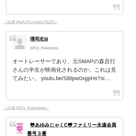
（出典 @qAsFLmJwns76201）
瑛司/Eiji
@Eiji_Kakegawa
オートレーサーであり、元SMAPの森且行
さんの半生が映画化されるのか。これは見
てみたい。 youtu.be/SBlpw0xgpHs?si…
（出典 @Eiji_Kakegawa）
🐸あゆみじゃくC🐸ファミリー永遠会員
番号３番