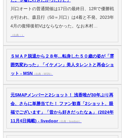
川口オートの普通開催は17日の最終日、12Rで優勝戦
が行われ、森且行（50＝川口）は4着と不発。2023年
4月の復帰後初Vはならなかった。なお木村…
（出典：）
ＳＭＡＰ脱退から２８年…転身した５０歳の姿が「雰
囲気変わった」「イケメン」美人タレントと再会ショ
ット - MSN
（出典：MSN）
元SMAPメンバーと2ショット！ 浅香唯が30年ぶり再
会、さらに単勝当てた！ ファン歓喜「2ショット、眼
福でございます」「昔から好きだったなぁ」 (2024年
11月4日掲載) - livedoor
（出典：livedoor）