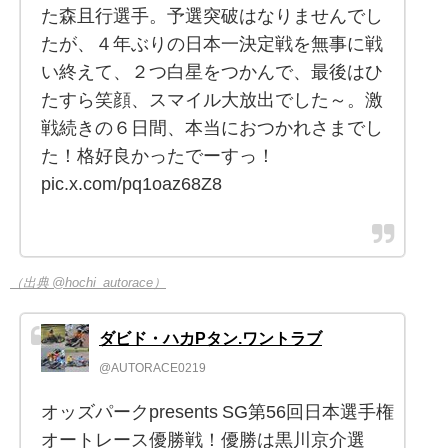
た森且行選手。予選突破はなりませんでし
たが、４年ぶりの日本一決定戦を無事に戦
い終えて、２つ白星をつかんで、最後はひ
たすら笑顔、スマイル大放出でした～。激
戦続きの６日間、本当におつかれさまでし
た！格好良かったでーすっ！
pic.x.com/pq1oaz68Z8
（出典 @hochi_autorace）
ダビド・ハカPタン.ワントラブ
@AUTORACE0219
オッズパークpresents SG第56回日本選手権
オートレース優勝戦！優勝は黒川京介選