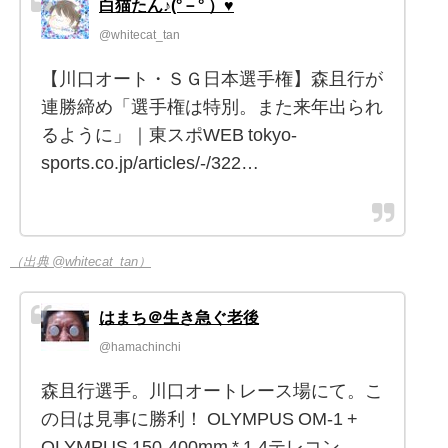
白猫たん♪(°－° ）♥️
@whitecat_tan
【川口オート・ＳＧ日本選手権】森且行が
連勝締め「選手権は特別。また来年出られ
るように」｜東スポWEB tokyo-
sports.co.jp/articles/-/322…
（出典 @whitecat_tan）
はまち＠生き急ぐ老後
@hamachinchi
森且行選手。川口オートレース場にて。こ
の日は見事に勝利！ OLYMPUS OM-1 +
OLYMPUS 150-400mm * 1.4テレコン