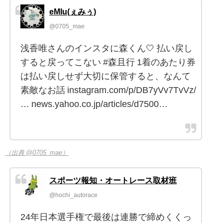
eMIu(ぇみぅ)
@0705_mae
浅香唯さんのインスタに森くん🤍 払い戻し
すると戻ってこない #森且行 1着のあたり券
は払い戻しせず大切に保管すると、なんて
素敵なお話 instagram.com/p/DB7yVv7TvVz/
… news.yahoo.co.jp/articles/d7500…
（出典 @0705_mae）
スポーツ報知・オートレース取材班
@hochi_autorace
24年日本選手権で最後は連勝で締めくくっ