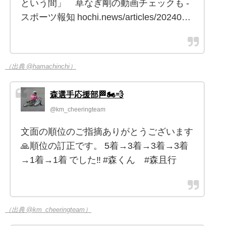
という間」 草なぎ剛の動画チェックも -
スポーツ報知 hochi.news/articles/20240…
（出典 @hamachinchi）
森選手応援部🏁🏍️💨
@km_cheeringteam
文面の順位のご指摘ありがとうございます
🙏順位の訂正です。 5着→3着→3着→3着
→1着→1着 でした‼️ #森くん #森且行
（出典 @km_cheeringteam）