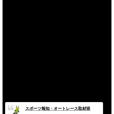
レース直前のルーティン公開 ドキュメンタリー映画『オー
トレーサー森且行 約束のオーバル 劇場版』本編映像【2024
年11月29日公開】 - YouTube
（出典 Youtube）
スポーツ報知・オートレース取材班