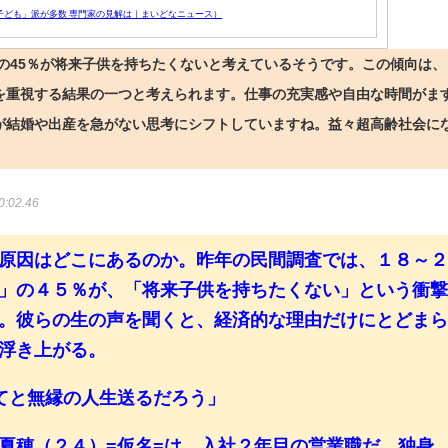
「子ども」派が多数 専門家の見解は｜まいどなニュース）
者の45％が将来子供を持ちたくないと考えているそうです。この傾向は、
を重視する結果の一つと考えられます。仕事の充実感や自由な時間がま
が結婚や出産を急がない思考にシフトしていますね。益々超高齢社会に
0:02.46
原因はどこにあるのか。昨年の民間調査では、１８～
」の４５％が、「将来子供を持ちたくない」という衝
。彼らの生の声を聞くと、経済的な理由だけにとどま
浮き上がる。
てと無縁の人生送るだろう」
夏穂（２４）=仮名=は、入社２年目の営業職だ。独身