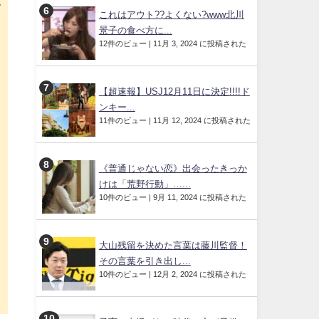
ビ
これはアウト??よくない?www北川
Ｚ
景子の食べ方に...
12件のビュー
|
11月 3, 2024 に投稿された
」
え
【超速報】USJ12月11日に決定!!!!ド
ンキー...
11件のビュー
|
11月 12, 2024 に投稿された
い
じ
《普通じゃない恋》出会ったきっか
けは「荒野行動」…...
10件のビュー
|
9月 11, 2024 に投稿された
大山残留を決めた言葉は藤川監督！
その言葉を引き出し...
10件のビュー
|
12月 2, 2024 に投稿された