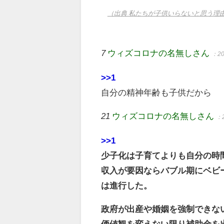
（出典 私たちが子供いらないと思う理
7
ウィズコロナの名無しさん
：20
>>1
自分の精神年齢も子供だから
21
ウィズコロナの名無しさん
：2
>>1
少子化は子育てよりも自分の時
収入が要因ならバブル期にベビ
は進行した。
政府が出産や婚姻を強制できな
価値観を変えない限り補助金を