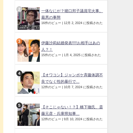
一体なにが？猪口邦子議員宅火事。
す
最悪の事態
る
16件のビュー
|
12月 2, 2024 に投稿された
伊藤沙莉結婚発表!!!!お相手はあの
に
人？！
に
15件のビュー
|
1月 4, 2025 に投稿された
自
の
【オワコン】ジャンポケ斉藤体調不
良でなく性的暴行で...
12件のビュー
|
10月 7, 2024 に投稿された
、
ろ
【そこじゃない！？】橋下徹氏、斎
考
藤元彦・兵庫県知事...
12件のビュー
|
9月 10, 2024 に投稿された