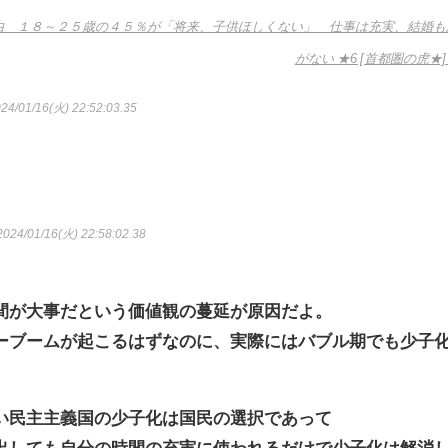
由 １８～２５歳の４５％が「将来、子供ほしくない」 仕事は充実、結婚も
がない ★6 [首都圏の虎★
24/01/16(火) 22:52:03.35
024/01/16(火) 22:58:02.38
間が大事だという価値観の蔓延が原因だよ。
ーブームが起こるはずなのに、実際にはバブル期でも少子
い民主主義国の少子化は国民の選択であって
出しても自分の時間の充実に使われるだけで少子化は解消