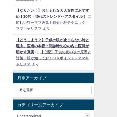
【なりたい！】おしゃれな大人女性におすす
め！30代・40代のトレンドヘアスタイル！
に
忙しいワーママ必見！時短化粧テクニック -
ママキャリスマ
より
【どうしよう？】子供の咳が止まらない時と
理由。医者の本音？問診時の心の内に医師が
明かす真実
に
【心配】子供の夜の咳の原因と
対策！親が知っておくべきポイント - ママキ
ャリスマ
より
月別アーカイブ
カテゴリー別アーカイブ
Uncategorized
4