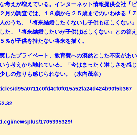
な考えが増えている。インターネット情報提供会社「
２月の調査では、１８歳から２５歳までのいわゆる「
人のうち、「将来結婚したくないし子供もほしくない
した。「将来結婚したいが子供はほしくない」との答
５％が子供を持たない将来を描く。
実したプライベート、教育費への漠然とした不安があ
いう考えから離れている。「今はまったく淋しさを感
少しの焦りも感じられない。（水内茂幸）
rticles/d95a0711c0fd4cf0f015a52fa24d424b90f5b367
52.32
ead.cgi/newsplus/1705395329/