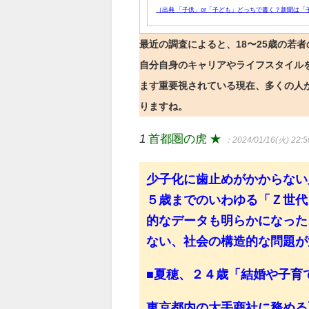
（出典 「子供」or「子ども」どっちで書く？新聞は
最近の調査によると、18〜25歳の若
自分自身のキャリアやライフスタイル
ます重要視されている現在、多くの人
りますね。
1
首都圏の虎 ★
：2024/01/16(火) 22:5
少子化に歯止めがかからない
５歳までのいわゆる「Ｚ世代
的なデータも明らかになった
ない、社会の構造的な問題が
■夏穂、２４歳「結婚や子育
東京都内の大手商社に務める