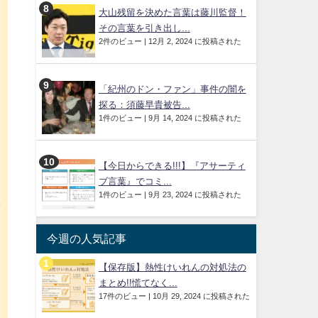
大山残留を決めた言葉は藤川監督！
と
その言葉を引き出し...
2件のビュー
|
12月 2, 2024 に投稿された
と
「紀州のドン・ファン」事件の闇を
探る：須藤早貴被告...
1件のビュー
|
9月 14, 2024 に投稿された
【今日からできる!!!】『アサーティ
ブ言葉』でコミ...
暮
1件のビュー
|
9月 23, 2024 に投稿された
婚
今週の人気記事
、
【保存版】熱性けいれんの対処法の
。
まとめ!!慌てなく...
17件のビュー
|
10月 29, 2024 に投稿された