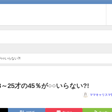
が○○いらない?!
18～25才の45％が○○いらない?!
ママキャリスマ