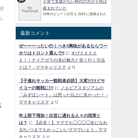
子育て支援がない時代の方が子供は
産まれていた
急
10件のビュー
|
12月 2, 2024 に投稿された
]）
最新コメント
ぜーーーったい行くべき‼興味があるならワー
ホリはトロント選んで‼
に
すげええええ
え！！ナイアガラの滝の魅力と安く行く方法
とは？ - ママキャリスマ
より
【子連れサッカー観戦者必読】大変だけどサ
イコーの観戦に!!!
に
ノエビアスタジアムの
『みずほシート』は思った以上に良かった！ -
ママキャリスマ
より
化
年上部下増加！出世に遅れる人々の現実と
は？
に
【必見！】ママでも◯◯◯◯女になれ
る‼いつまでもかっこいいママでいよう - ママ
キャリスマ
より
し