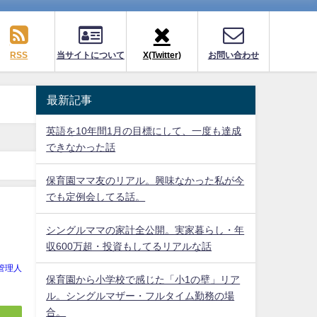
RSS
当サイトについて
X(Twitter)
お問い合わせ
最新記事
英語を10年間1月の目標にして、一度も達成
できなかった話
保育園ママ友のリアル。興味なかった私が今
でも定例会してる話。
シングルママの家計全公開。実家暮らし・年
収600万超・投資もしてるリアルな話
管理人
保育園から小学校で感じた「小1の壁」リア
ル。シングルマザー・フルタイム勤務の場
合。