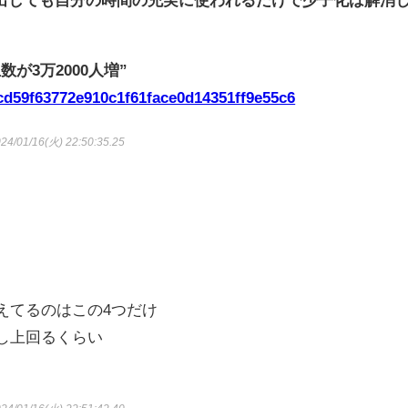
が3万2000人増”
87cd59f63772e910c1f61face0d14351ff9e55c6
24/01/16(火) 22:50:35.25
超えてるのはこの4つだけ
少し上回るくらい