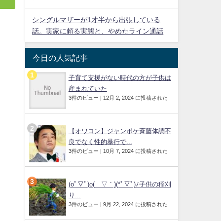
シングルマザーが1才半から出張している
話。実家に頼る実態と、やめたライン通話
今日の人気記事
子育て支援がない時代の方が子供は
産まれていた
3件のビュー
|
12月 2, 2024 に投稿された
【オワコン】ジャンポケ斉藤体調不
良でなく性的暴行で...
3件のビュー
|
10月 7, 2024 に投稿された
(oﾟ▽ﾟ)o(´▽｀)(*ﾟ▽ﾟ)ﾉ子供の稲刈
り...
3件のビュー
|
9月 22, 2024 に投稿された