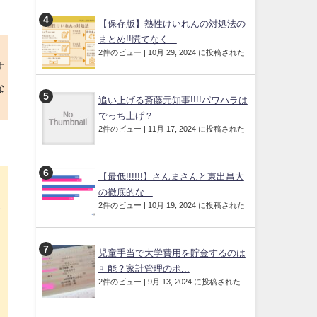
【保存版】熱性けいれんの対処法の
まとめ!!慌てなく...
2件のビュー
|
10月 29, 2024 に投稿された
す
な
追い上げる斎藤元知事!!!!パワハラは
でっち上げ？
2件のビュー
|
11月 17, 2024 に投稿された
【最低!!!!!!】さんまさんと東出昌大
２
の徹底的な...
撃
2件のビュー
|
10月 19, 2024 に投稿された
ら
児童手当で大学費用を貯金するのは
可能？家計管理のポ...
2件のビュー
|
9月 13, 2024 に投稿された