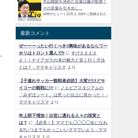
大山残留を決めた言葉は藤川監督！
その言葉を引き出し...
10件のビュー
|
12月 2, 2024 に投稿された
最新コメント
ぜーーーったい行くべき‼興味があるならワー
ホリはトロント選んで‼
に
すげええええ
え！！ナイアガラの滝の魅力と安く行く方法
とは？ - ママキャリスマ
より
【子連れサッカー観戦者必読】大変だけどサ
イコーの観戦に!!!
に
ノエビアスタジアムの
『みずほシート』は思った以上に良かった！ -
ママキャリスマ
より
年上部下増加！出世に遅れる人々の現実と
は？
に
【必見！】ママでも◯◯◯◯女になれ
る‼いつまでもかっこいいママでいよう - ママ
キャリスマ
より