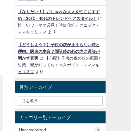
【なりたい！】おしゃれな大人女性におすす
め！30代・40代のトレンドヘアスタイル！
に
忙しいワーママ必見！時短化粧テクニック -
ママキャリスマ
より
【どうしよう？】子供の咳が止まらない時と
理由。医者の本音？問診時の心の内に医師が
明かす真実
に
【心配】子供の夜の咳の原因と
対策！親が知っておくべきポイント - ママキ
ャリスマ
より
月別アーカイブ
カテゴリー別アーカイブ
Uncategorized
4