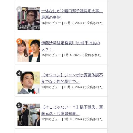
一体なにが？猪口邦子議員宅火事。
最悪の事態
16件のビュー
|
12月 2, 2024 に投稿された
伊藤沙莉結婚発表!!!!お相手はあの
人？！
15件のビュー
|
1月 4, 2025 に投稿された
【オワコン】ジャンポケ斉藤体調不
良でなく性的暴行で...
13件のビュー
|
10月 7, 2024 に投稿された
【そこじゃない！？】橋下徹氏、斎
藤元彦・兵庫県知事...
12件のビュー
|
9月 10, 2024 に投稿された