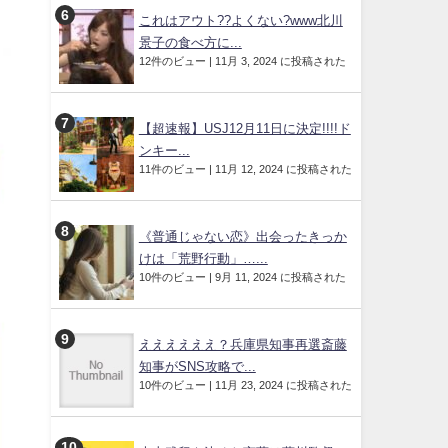
これはアウト??よくない?www北川
景子の食べ方に...
12件のビュー
|
11月 3, 2024 に投稿された
【超速報】USJ12月11日に決定!!!!ド
ンキー...
11件のビュー
|
11月 12, 2024 に投稿された
《普通じゃない恋》出会ったきっか
けは「荒野行動」…...
10件のビュー
|
9月 11, 2024 に投稿された
ええええええ？兵庫県知事再選斎藤
知事がSNS攻略で...
10件のビュー
|
11月 23, 2024 に投稿された