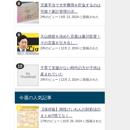
児童手当で大学費用を貯金するのは
可能？家計管理のポ...
2件のビュー
|
9月 13, 2024 に投稿された
大山残留を決めた言葉は藤川監督！
その言葉を引き出し...
2件のビュー
|
12月 2, 2024 に投稿された
子育て支援がない時代の方が子供は
産まれていた
2件のビュー
|
12月 2, 2024 に投稿された
今週の人気記事
【保存版】熱性けいれんの対処法の
まとめ!!慌てなく...
17件のビュー
|
10月 29, 2024 に投稿された