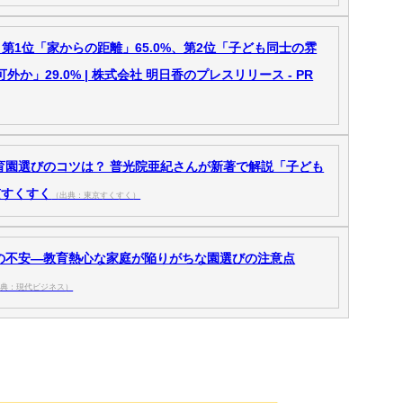
1位「家からの距離」65.0%、第2位「子ども同士の雰
外か」29.0% | 株式会社 明日香のプレスリリース - PR
育園選びのコツは？ 普光院亜紀さんが新著で解説「子ども
京すくすく
（出典：東京すくすく）
」の不安―教育熱心な家庭が陥りがちな園選びの注意点
出典：現代ビジネス）