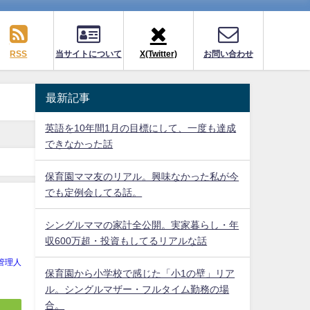
RSS
当サイトについて
X(Twitter)
お問い合わせ
最新記事
英語を10年間1月の目標にして、一度も達成
できなかった話
保育園ママ友のリアル。興味なかった私が今
でも定例会してる話。
シングルママの家計全公開。実家暮らし・年
収600万超・投資もしてるリアルな話
管理人
保育園から小学校で感じた「小1の壁」リア
ル。シングルマザー・フルタイム勤務の場
合。