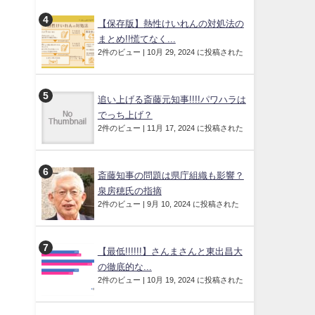
【保存版】熱性けいれんの対処法の
まとめ!!慌てなく...
2件のビュー
|
10月 29, 2024 に投稿された
追い上げる斎藤元知事!!!!パワハラは
でっち上げ？
2件のビュー
|
11月 17, 2024 に投稿された
斎藤知事の問題は県庁組織も影響？
泉房穂氏の指摘
2件のビュー
|
9月 10, 2024 に投稿された
【最低!!!!!!】さんまさんと東出昌大
の徹底的な...
2件のビュー
|
10月 19, 2024 に投稿された