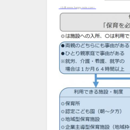
（出典 www.happy-note.com）