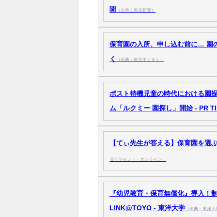
聞
（出典：東京新聞）
保育園の入所、申し込む前に… 園
く
（出典：東京すくすく）
ポスト待機児童の時代における園探
ム「ルクミー 園探し」開始 - PR TI
【てぃ先生が答える】保育園を選ぶ
ダイヤモンド・オンライン）
『幼児教育・保育無償化』導入！
LINK@TOYO - 東洋大学
（出典：東洋大