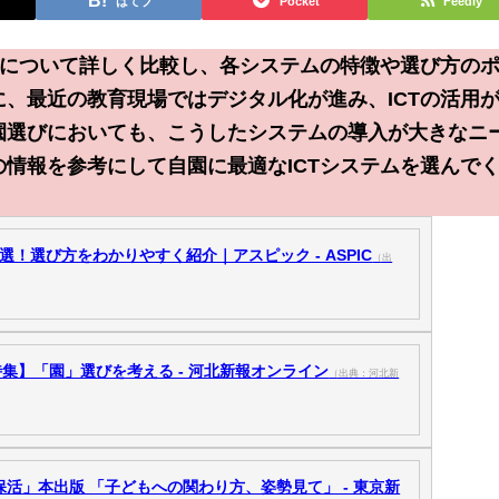
はてブ
Pocket
Feedly
ムについて詳しく比較し、各システムの特徴や選び方の
、最近の教育現場ではデジタル化が進み、ICTの活用
園選びにおいても、こうしたシステムの導入が大きなニ
情報を参考にして自園に最適なICTシステムを選んで
選！選び方をわかりやすく紹介｜アスピック - ASPIC
（出
集】「園」選びを考える - 河北新報オンライン
（出典：河北新
活」本出版 「子どもへの関わり方、姿勢見て」 - 東京新