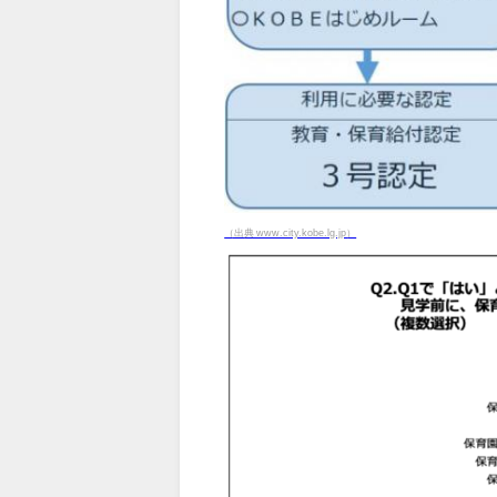
（出典 www.city.kobe.lg.jp）