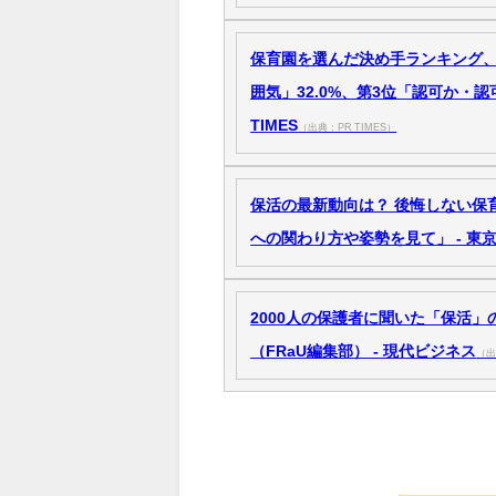
保育園を選んだ決め手ランキング、第
囲気」32.0%、第3位「認可か・認可
TIMES
（出典：PR TIMES）
保活の最新動向は？ 後悔しない保
への関わり方や姿勢を見て」 - 東
2000人の保護者に聞いた「保活
（FRaU編集部） - 現代ビジネス
（