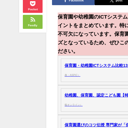
Facebook
post
Pocket
保育園や幼稚園のICTシステ
イントをまとめています。特に
Feedly
不可欠になっています。保育
ズとなっているため、ぜひこの
ださい。
保育園・幼稚園ICTシステム比較13
典：ASPIC）
幼稚園、保育園、認定こども園【特
報オンライン）
保育園選びのコツ伝授 専門家が「保