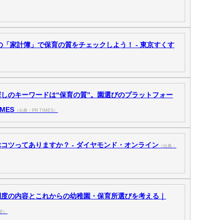
の「家計簿」で保育の質をチェックしよう！ - 東京すくす
しのキーワードは“保育の質”。園選びのプラットフォー
MES
（出典：PR TIMES）
コツってありますか？ - ダイヤモンド・オンライン
（出典：
制度の内容とこれからの幼稚園・保育所選びを考える｜
学）