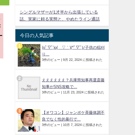
シングルマザーが1才半から出張している
ポ
話。実家に頼る実態と、やめたライン通話
が
今日の人気記事
ー
く
(oﾟ▽ﾟ)o(´▽｀)(*ﾟ▽ﾟ)ﾉ子供の稲刈
り...
3件のビュー
|
9月 22, 2024 に投稿された
ええええええ？兵庫県知事再選斎藤
知事がSNS攻略で...
3件のビュー
|
11月 23, 2024 に投稿された
【オワコン】ジャンポケ斉藤体調不
良でなく性的暴行で...
3件のビュー
|
10月 7, 2024 に投稿された