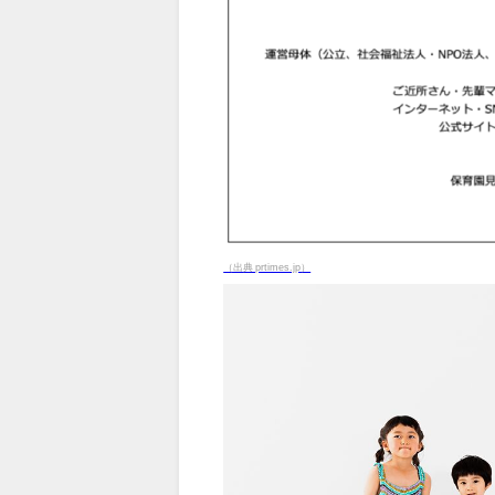
（出典 prtimes.jp）