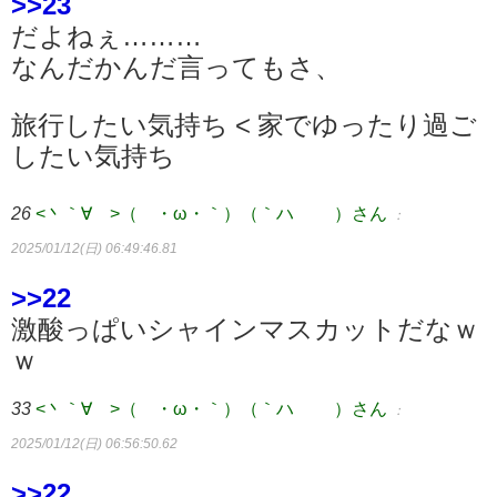
>>23
だよねぇ………
なんだかんだ言ってもさ、
旅行したい気持ち < 家でゆったり過ご
したい気持ち
26
<丶｀∀´>（´・ω・｀）（｀ハ´ ）さん
：
2025/01/12(日) 06:49:46.81
>>22
激酸っぱいシャインマスカットだなｗ
ｗ
33
<丶｀∀´>（´・ω・｀）（｀ハ´ ）さん
：
2025/01/12(日) 06:56:50.62
>>22