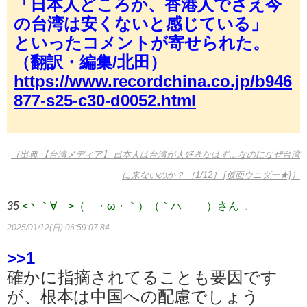
「日本人どころか、香港人でさえ今
の台湾は安くないと感じている」
といったコメントが寄せられた。
（翻訳・編集/北田）
https://www.recordchina.co.jp/b946
877-s25-c30-d0052.html
（出典 【台湾メディア】 日本人は台湾が大好きなはず…なのになぜ台湾
に来ないのか？ ［1/12］ [仮面ウニダー★]）
35
<丶｀∀´>（´・ω・｀）（｀ハ´ ）さん
：
2025/01/12(日) 06:59:07.84
>>1
確かに指摘されてることも要因です
が、根本は中国への配慮でしょう