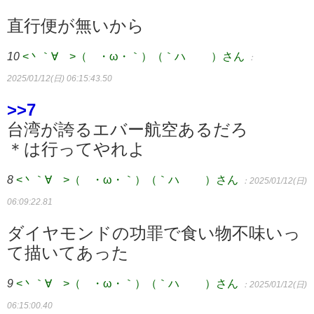
直行便が無いから
10
<丶｀∀´>（´・ω・｀）（｀ハ´ ）さん
：
2025/01/12(日) 06:15:43.50
>>7
台湾が誇るエバー航空あるだろ
＊は行ってやれよ
8
<丶｀∀´>（´・ω・｀）（｀ハ´ ）さん
：2025/01/12(日)
06:09:22.81
ダイヤモンドの功罪で食い物不味いっ
て描いてあった
9
<丶｀∀´>（´・ω・｀）（｀ハ´ ）さん
：2025/01/12(日)
06:15:00.40