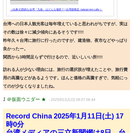
（出典 幻想的な台湾「九份」はどんな場所？ | 台湾甜商店 -taiwan ten cafe-）
台湾への日本人観光客は毎年増えていると思われがちですが、実は
その数は徐々に減少傾向にあるそうです!!!!
昨年久々台湾に旅行に行ったのですが、建造物、夜市などやっぱり
良かったー。
関西から3時間足らずで行けるので、近いしいい所!!!!
訪れる人が少ない理由には、旅行の選択肢が増えたことや、旅行費
用の高騰などがあるようです。ほんと価格の高騰すぎで、気軽にっ
てのが少なくなりましたね。
1
＠仮面ウニダー ★
：2025/01/12(日) 06:07:06.44
Record China 2025年1月11日(土) 17
時0分
台湾メディアの三立新聞網は8日、台