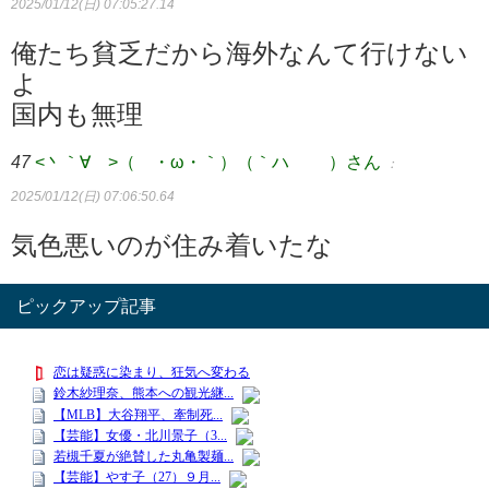
2025/01/12(日) 07:05:27.14
俺たち貧乏だから海外なんて行けない
よ
国内も無理
47
<丶｀∀´>（´・ω・｀）（｀ハ´ ）さん
：
2025/01/12(日) 07:06:50.64
気色悪いのが住み着いたな
ピックアップ記事