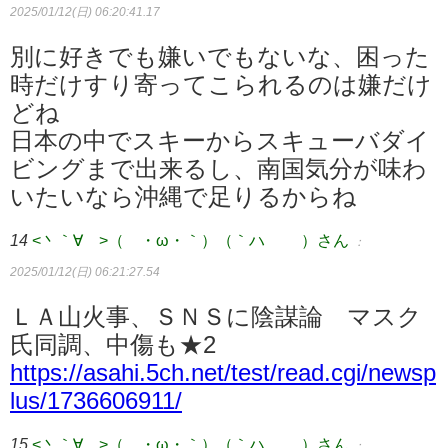
2025/01/12(日) 06:20:41.17
別に好きでも嫌いでもないな、困った
時だけすり寄ってこられるのは嫌だけ
どね
日本の中でスキーからスキューバダイ
ビングまで出来るし、南国気分が味わ
いたいなら沖縄で足りるからね
14
<丶｀∀´>（´・ω・｀）（｀ハ´ ）さん
：
2025/01/12(日) 06:21:27.54
ＬＡ山火事、ＳＮＳに陰謀論 マスク
氏同調、中傷も★2
https://asahi.5ch.net/test/read.cgi/newsp
lus/1736606911/
15
<丶｀∀´>（´・ω・｀）（｀ハ´ ）さん
：