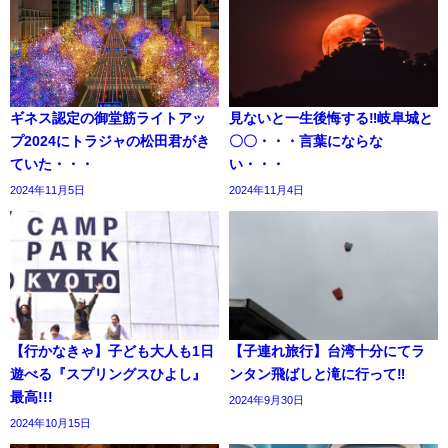
ギネス認定の御堂筋ライトアッ
見ないと一生後悔する‼岐阜城と
プ2024にトラジャの松田君がき
〇〇・・・言葉にならな
ていた・・・
い・・・
2024年11月5日
2024年11月4日
【行かなきゃ】子ども大人も1日
【子連れ旅行】台湾十分にてラ
遊べる『スプリングスひよし』
ンタン飛ばしと滝に行って‼
最高!!!
2024年9月30日
2024年10月15日