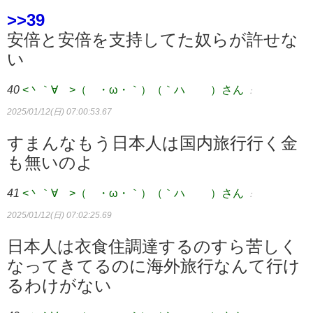
>>39
安倍と安倍を支持してた奴らが許せな
い
40
<丶｀∀´>（´・ω・｀）（｀ハ´ ）さん
：
2025/01/12(日) 07:00:53.67
すまんなもう日本人は国内旅行行く金
も無いのよ
41
<丶｀∀´>（´・ω・｀）（｀ハ´ ）さん
：
2025/01/12(日) 07:02:25.69
日本人は衣食住調達するのすら苦しく
なってきてるのに海外旅行なんて行け
るわけがない