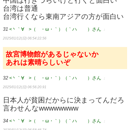
台湾は普通
台湾行くなら東南アジアの方が面白い
31
<丶｀∀´>（´・ω・｀）（｀ハ´ ）さん
：
2025/01/12(日) 06:54:22.56
故宮博物館があるじゃないか
あれは素晴らしいぞ
32
<丶｀∀´>（´・ω・｀）（｀ハ´ ）さん
：
2025/01/12(日) 06:56:20.91
日本人が貧困だからに決まってんだろ
言わせんなwwwwwwww
34
<丶｀∀´>（´・ω・｀）（｀ハ´ ）さん
：
2025/01/12(日) 06:58:46.74