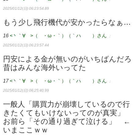
2025/01/12(日) 06:23:54.89
もう少し飛行機代が安かったらなぁ…
16
<丶｀∀´>（´・ω・｀）（｀ハ´ ）さん
：
2025/01/12(日) 06:23:57.44
円安による金が無いのがいちばんだろ
昔はみんな海外いってた
17
<丶｀∀´>（´・ω・｀）（｀ハ´ ）さん
：
2025/01/12(日) 06:25:40.99
一般人「購買力が崩壊しているので行
きたくてもいけないってのが真実」
お前ら「その通り過ぎて泣ける」 ←
いまここｗｗ