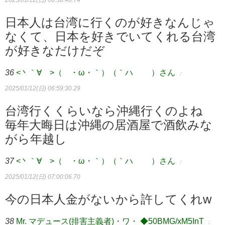
日本人は台湾に行くのが好きなんじゃ
なくて、日本を好きでいてくれる台湾
が好きなだけだぞ
36
<丶｀∀´>（´・ω・｀）（｀ハ´ ）さん
：
2025/01/12(日) 06:59:30.29
台湾行くくらいなら沖縄行くのよね
毎年大晦日は沖縄の居酒屋で酒飲みな
がら年越し
37
<丶｀∀´>（´・ω・｀）（｀ハ´ ）さん
：
2025/01/12(日) 07:00:06.70
今の日本人金がないから許してくれw
38
Mr. マデュース(排害主義者)・ワ・ ◆50BMG/xM5InT
：