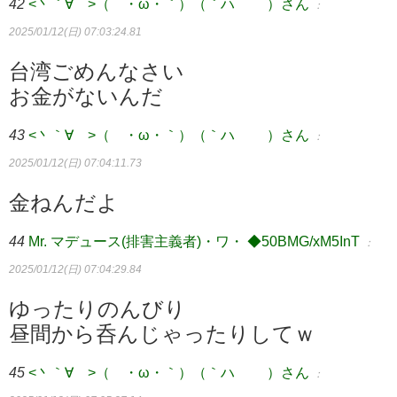
42
<丶｀∀´>（´・ω・｀）（｀ハ´ ）さん
：
2025/01/12(日) 07:03:24.81
台湾ごめんなさい
お金がないんだ
43
<丶｀∀´>（´・ω・｀）（｀ハ´ ）さん
：
2025/01/12(日) 07:04:11.73
金ねんだよ
44
Mr. マデュース(排害主義者)・ワ・ ◆50BMG/xM5InT
：
2025/01/12(日) 07:04:29.84
ゆったりのんびり
昼間から呑んじゃったりしてｗ
45
<丶｀∀´>（´・ω・｀）（｀ハ´ ）さん
：