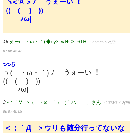
ヽ<'A`> ﾉ うぇーい ！
(( ( ) ))
ﾉω|
46
えー(´・ω・｀) ◆ey3TwNC3T6TH
：2025/01/12(日)
07:06:48.42
>>5
ヽ(´・ω・｀) ﾉ うぇーい ！
(( ( ) ))
ﾉω|
3
<丶｀∀´>（´・ω・｀）（｀ハ´ ）さん
：2025/01/12(日)
06:07:40.08
< ；｀Д´> ウリも随分行ってないな