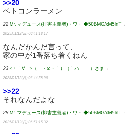
>>20
ベトコンラーメン
22
Mr. マデュース(排害主義者)・ワ・ ◆50BMG/xM5InT
：
2025/01/12(日) 06:41:18.17
なんだかんだ言って、
家の中が1番落ち着くねん
23
<丶｀∀´>（´・ω・｀）（｀ハ´ ）さま
：
2025/01/12(日) 06:44:58.96
>>22
それなんだよな
28
Mr. マデュース(排害主義者)・ワ・ ◆50BMG/xM5InT
：
2025/01/12(日) 06:51:15.32