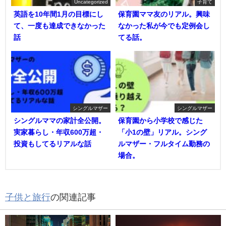
Uncategorized
子育て
英語を10年間1月の目標にし
保育園ママ友のリアル。興味
て、一度も達成できなかった
なかった私が今でも定例会し
話
てる話。
シングルマザー
シングルマザー
シングルママの家計全公開。
保育園から小学校で感じた
実家暮らし・年収600万超・
「小1の壁」リアル。シング
投資もしてるリアルな話
ルマザー・フルタイム勤務の
場合。
子供と旅行
の関連記事