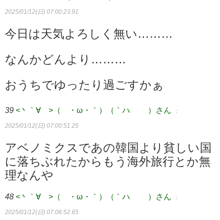
2025/01/12(日) 07:00:23.91
今日は天気よろしく無い………
なんかどんより………
おうちでゆったり過ごすかぁ
39
<丶｀∀´>（´・ω・｀）（｀ハ´ ）さん
：
2025/01/12(日) 07:00:51.25
アベノミクスであの韓国より貧しい国
に落ちぶれたからもう海外旅行とか無
理なんや
48
<丶｀∀´>（´・ω・｀）（｀ハ´ ）さん
：
2025/01/12(日) 07:06:52.65