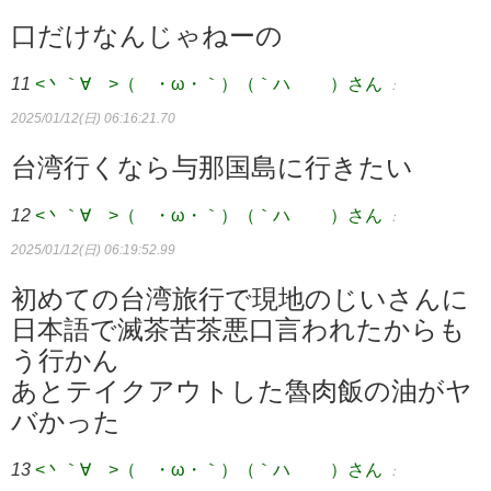
口だけなんじゃねーの
11
<丶｀∀´>（´・ω・｀）（｀ハ´ ）さん
：
2025/01/12(日) 06:16:21.70
台湾行くなら与那国島に行きたい
12
<丶｀∀´>（´・ω・｀）（｀ハ´ ）さん
：
2025/01/12(日) 06:19:52.99
初めての台湾旅行で現地のじいさんに
日本語で滅茶苦茶悪口言われたからも
う行かん
あとテイクアウトした魯肉飯の油がヤ
バかった
13
<丶｀∀´>（´・ω・｀）（｀ハ´ ）さん
：