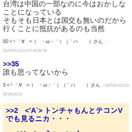
台湾は中国の一部なのに今はおかしな
ことになっている
そもそも日本とは国交も無いのだから
行くことに抵抗があるのも当然
50
<丶｀∀´>（´・ω・｀）（｀ハ´ ）さん
：
2025/01/12(日) 07:08:30.32
>>35
誰も思ってないから
5
<丶｀∀´>（´・ω・｀）（｀ハ´ ）さん
：2025/01/12(日)
06:08:28.55
>>2
<'A`> トンチャもんとテコンV
でも見るニカ・・・