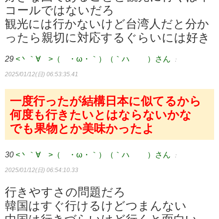
コールではないだろ
観光には行かないけど台湾人だと分か
ったら親切に対応するぐらいには好き
29
<丶｀∀´>（´・ω・｀）（｀ハ´ ）さん
：
2025/01/12(日) 06:53:35.41
一度行ったが結構日本に似てるから
何度も行きたいとはならないかな
でも果物とか美味かったよ
30
<丶｀∀´>（´・ω・｀）（｀ハ´ ）さん
：
2025/01/12(日) 06:54:10.33
行きやすさの問題だろ
韓国はすぐ行けるけどつまんない
中国は行きづらいけど行くと面白い