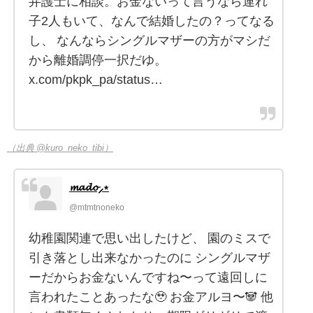
弁護士に相談。お金ないって言うなら連れ
子2人もいて、なんで結婚したの？ってなる
し、 なんならシングルマザーの方がマシだ
から離婚調停一択だゆ。
x.com/pkpk_pa/status…
（出典 @kuro_neko_tibi）
𝓶𝓪𝓭𝓸⸝⋆
@mtmtnoneko
幼稚園関連で思い出したけど、 園のミスで
引き落とし出来なかったのに シングルマザ
ーだからお金ないんですね〜って遠回しに
言われたことあったな🥹 お金アルヨ〜🐼 他