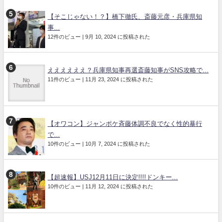
【そこじゃない！？】橋下徹氏、斎藤元彦・兵庫県知
事...
12件のビュー
|
9月 10, 2024 に投稿された
ええええええ？兵庫県知事再選斎藤知事がSNS攻略で...
11件のビュー
|
11月 23, 2024 に投稿された
【オワコン】ジャンポケ斉藤体調不良でなく性的暴行
で...
10件のビュー
|
10月 7, 2024 に投稿された
【超速報】USJ12月11日に決定!!!!ドンキー...
10件のビュー
|
11月 12, 2024 に投稿された