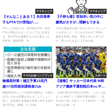
ママキャリア
ママキャリア
【そんなことある？】矢田亜希
【子持ち様】世知辛い世の中に
子もPTAでの苦悩が......
嫌気がさすが...理解もできる
PTA この項目では、各学校のPTA（単位
子持ち様論争が繰り広げられているニュー
PTAと呼称される）について主に記述す
スを見ました。子どもが生まれて早6年。
る。単位PTAが協働するために集まった、
制度を利用し産休、育休と頂いた私です
市町村・都道府県・全...
が、周りからみると【子持ち様...
ママのお金ハンドブック
スポーツ
物価高対策！補正予算13兆円
【速報】サッカー日本代表 W杯
超!!!!住民税非課税者のみ
アジア最終予選初戦日本vs.中
国！
物価高対策としての政府の施策は、今後の
（出典 @FOOTBALLZONE） いよいよ始
生活に大きな影響を与えることでしょう。
まったW杯アジア最終予選の初戦！！ 前
特に、住民税が非課税の世帯に対する給付
半を折り返し日本リードで進行中！ ＜関
金3万円は、困窮している家...
連する記事＞ サ...