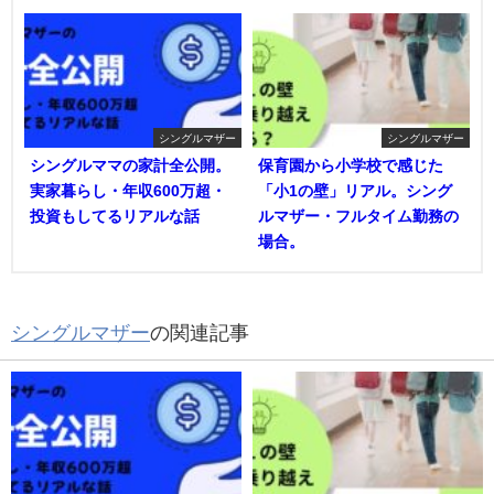
シングルマザー
シングルマザー
シングルママの家計全公開。
保育園から小学校で感じた
実家暮らし・年収600万超・
「小1の壁」リアル。シング
投資もしてるリアルな話
ルマザー・フルタイム勤務の
場合。
シングルマザー
の関連記事