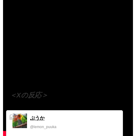
（出典 Youtube）
＜Xの反応＞
ぷうか
@lemon_puuka