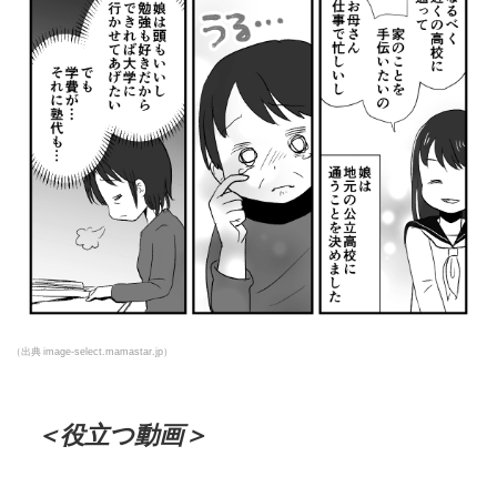
（出典 image-select.mamastar.jp）
＜役立つ動画＞