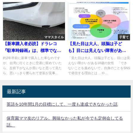
ママスタイル
子育て
【新車購入者必読】ドラレコ
【見た目は大人、頭脳は子ど
『駐車時録画』は、標準でな
も】目には見えない障害がある
い？！
18歳女性の症状とは？
約2年半前に新車で購入した車なのです
「見た目は大人、頭脳は子ども」目には見
が、台湾に行くときに空港に留めていた
えない障がいがある18歳の女性 「でき
ら、左前下がなんか黒いなと思って見た
ないことを責めないで」自身のことをSNS
ら、思いっきり擦られて塗装が見事...
で発信する理由とは …や...
最新記事
英語を10年間1月の目標にして、一度も達成できなかった話
保育園ママ友のリアル。興味なかった私が今でも定例会してる
話。