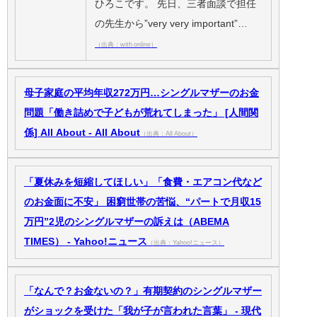
ひろこです。 先日、三者面談で担任
の先生から”very very important”…
（出典：with online）
母子家庭の平均年収272万円…シングルマザーのお金
問題「働き詰めで子どもが荒れてしまった」 [人間関
係] All About - All About
（出典：All About）
「夏休みを短縮してほしい」「食費・エアコン代など
のお金面に不安」 困窮世帯の苦悩、“パートで月収15
万円”2児のシングルマザーの訴えは（ABEMA
TIMES） - Yahoo!ニュース
（出典：Yahoo!ニュース）
「なんで？お金ないの？」有期契約のシングルマザー
がショックを受けた「我が子が言われた言葉」 - 現代