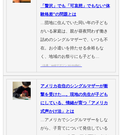
「贅沢」でも「可哀想」でもない“体
験格差”の問題とは
…団地に住んでいた同い年の子ども
がいる家庭は、親が昼夜問わず働き
詰めのシングルマザーで、いつも不
在。お小遣いを持たせる余裕もな
く、地域のお祭りにも子ども…
（出典：webマガジン mi-mollet）
アメリカ在住のシングルマザーが衝
撃を受けた…。現地の先生が子ども
にしている、情緒が育つ「アメリカ
式声かけ法」とは
…アメリカでシングルマザーをしな
がら、子育てについて発信している