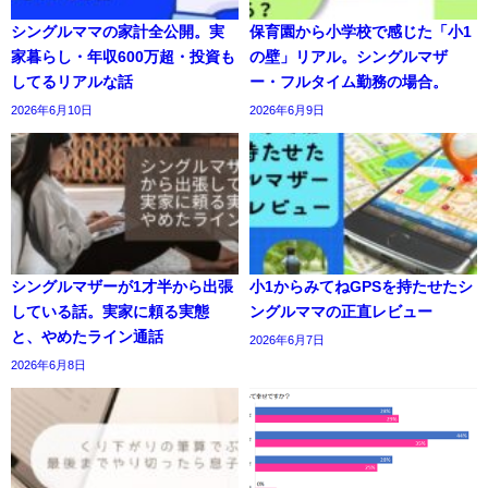
シングルママの家計全公開。実
保育園から小学校で感じた「小1
家暮らし・年収600万超・投資も
の壁」リアル。シングルマザ
してるリアルな話
ー・フルタイム勤務の場合。
2026年6月10日
2026年6月9日
シングルマザーが1才半から出張
小1からみてねGPSを持たせたシ
している話。実家に頼る実態
ングルママの正直レビュー
と、やめたライン通話
2026年6月7日
2026年6月8日