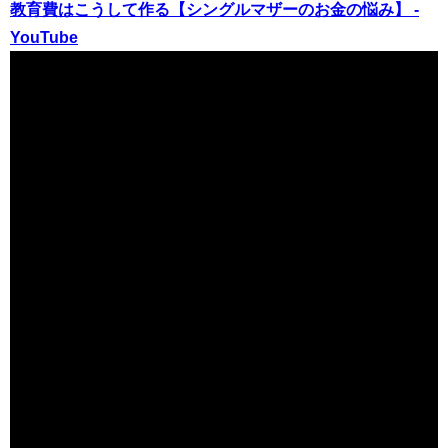
教育費はこうして作る【シングルマザーのお金の悩み】 -
YouTube
（出典 Youtube）
【シングルマザーの家計簿】子供にお金の話を赤裸々に打
ち明ける - YouTube