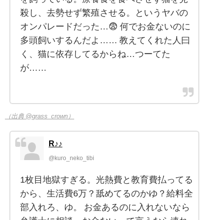
殺し、去勢せず繁殖させる。というヤバの
オンパレードだった…😨 何でお金ないのに
多頭飼いするんだよ…… 教えてくれた人曰
く、猫に依存してるからね…つーてた
が……
（出典 @grass_crown）
R♪♪
@kuro_neko_tibi
1枚目地獄すぎる。光熱費と教育費払ってる
から、生活費6万？舐めてるのかゆ？給料全
部入れろ、ゆ。 お金あるのに入れないなら