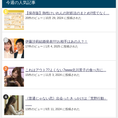
今週の人気記事
【保存版】熱性けいれんの対処法のまとめ!!慌てなく...
20件のビュー
|
10月 29, 2024 に投稿された
伊藤沙莉結婚発表!!!!お相手はあの人？！
17件のビュー
|
1月 4, 2025 に投稿された
これはアウト??よくない?www北川景子の食べ方に...
15件のビュー
|
11月 3, 2024 に投稿された
《普通じゃない恋》出会ったきっかけは「荒野行動」
…...
13件のビュー
|
9月 11, 2024 に投稿された