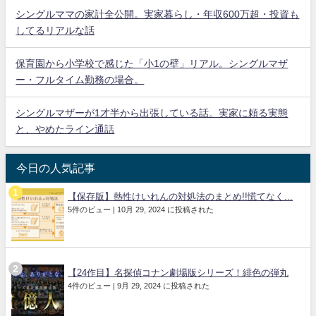
シングルママの家計全公開。実家暮らし・年収600万超・投資も
してるリアルな話
保育園から小学校で感じた「小1の壁」リアル。シングルマザ
ー・フルタイム勤務の場合。
シングルマザーが1才半から出張している話。実家に頼る実態
と、やめたライン通話
今日の人気記事
【保存版】熱性けいれんの対処法のまとめ!!慌てなく...
5件のビュー
|
10月 29, 2024 に投稿された
【24作目】名探偵コナン劇場版シリーズ！緋色の弾丸
4件のビュー
|
9月 29, 2024 に投稿された