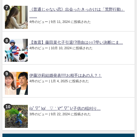
《普通じゃない恋》出会ったきっかけは「荒野行動」
…...
4件のビュー
|
9月 11, 2024 に投稿された
【激震】藤田菜七子引退!?理由は○○?早い決断にま...
4件のビュー
|
10月 10, 2024 に投稿された
伊藤沙莉結婚発表!!!!お相手はあの人？！
4件のビュー
|
1月 4, 2025 に投稿された
(oﾟ▽ﾟ)o(´▽｀)(*ﾟ▽ﾟ)ﾉ子供の稲刈り...
3件のビュー
|
9月 22, 2024 に投稿された