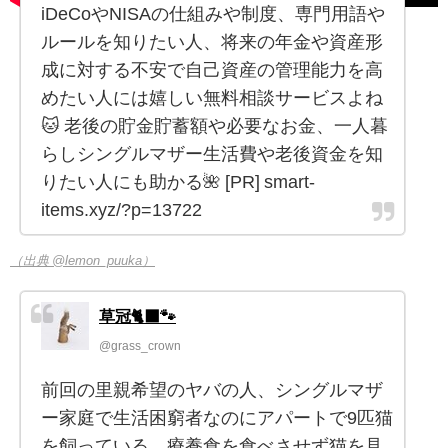
iDeCoやNISAの仕組みや制度、専門用語や
ルールを知りたい人、将来の年金や資産形
成に対する不安で自己資産の管理能力を高
めたい人には嬉しい無料相談サービスよね
🐱 老後の貯金貯蓄額や必要なお金、一人暮
らしシングルマザー生活費や老後資金を知
りたい人にも助かる🌺 [PR] smart-
items.xyz/?p=13722
（出典 @lemon_puuka）
草冠🐈‍⬛🐾
@grass_crown
前回の里親希望のヤバの人、シングルマザ
ー家庭で生活困窮者なのにアパートで9匹猫
を飼っている。療養食を食べさせず猫を見