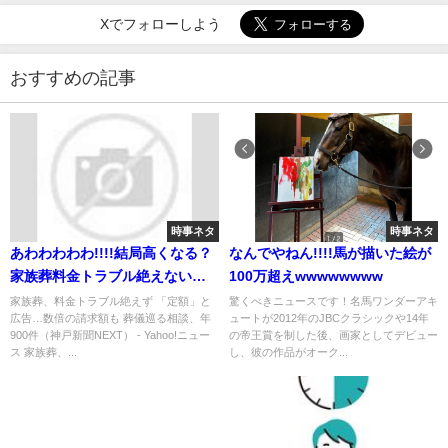
Xでフォローしよう
おすすめの記事
時事ネタ
時事ネタ
あわわわわわ!!!!結局高くなる？
なんでやねん!!!!馬が描いた絵が
家族葬料金トラブル絶えない理
100万超えwwwwwwww
由
家族葬、料金トラブル絶えず 「定額」と
驚くべきニュースです！名馬ワンダーアキ
広告…数倍の請求額も 葬儀巡る相談、年
ュートが2012年のJBCクラシックや14年
900件（神戸新聞NEXT） - Yahoo!ニュー
の帝王賞を制した後、画家としてデビュー
ス 家族葬、...
し、彼の作品がオーク...